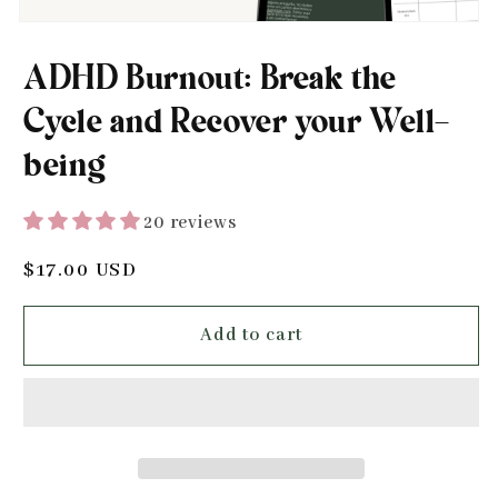
ADHD Burnout: Break the
Cycle and Recover your Well-
being
20 reviews
Regular
$17.00 USD
price
Add to cart