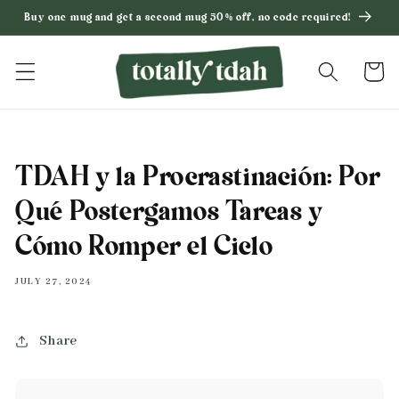
Skip to
Buy one mug and get a second mug 50% off, no code required!
content
Cart
TDAH y la Procrastinación: Por
Qué Postergamos Tareas y
Cómo Romper el Ciclo
JULY 27, 2024
Share